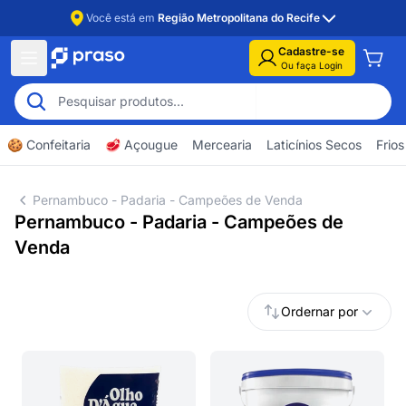
Você está em
Região Metropolitana do Recife
Cadastre-se
Ou faça Login
🍪 Confeitaria
🥩 Açougue
Mercearia
Laticínios Secos
Frios
Pernambuco - Padaria - Campeões de Venda
Pernambuco - Padaria - Campeões de
Venda
Ordernar por