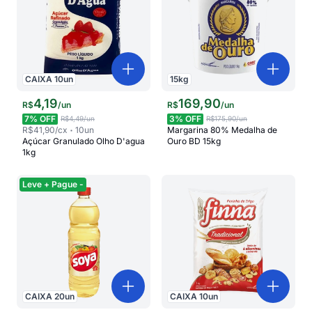
CAIXA
10
un
15
kg
4
,
19
169
,
90
R$
/
un
R$
/
un
7
% OFF
3
% OFF
R$4,49
/un
R$175,90
/un
R$41,90
/cx
10
un
Margarina 80% Medalha de
Açúcar Granulado Olho D'agua
Ouro BD 15kg
1kg
Leve + Pague -
CAIXA
20
un
CAIXA
10
un