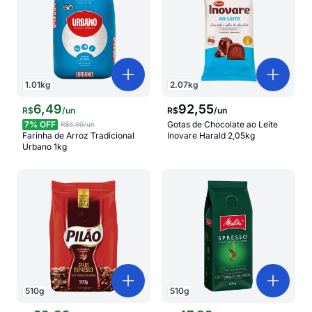
1.01
kg
2.07
kg
6
,
49
92
,
55
R$
/
un
R$
/
un
7
% OFF
Gotas de Chocolate ao Leite
R$6,99
/un
Farinha de Arroz Tradicional
Inovare Harald 2,05kg
Urbano 1kg
510
g
510
g