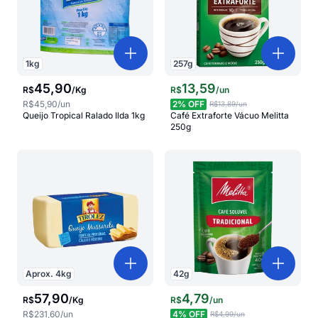
1
kg
257
g
45
,
90
13
,
59
R$
/
Kg
R$
/
un
R$45,90
/un
2
% OFF
R$13,89
/un
Queijo Tropical Ralado Ilda 1kg
Café Extraforte Vácuo Melitta
250g
Aprox.
4
kg
42
g
57
,
90
4
,
79
R$
/
Kg
R$
/
un
R$231,60
/un
4
% OFF
R$4,99
/un