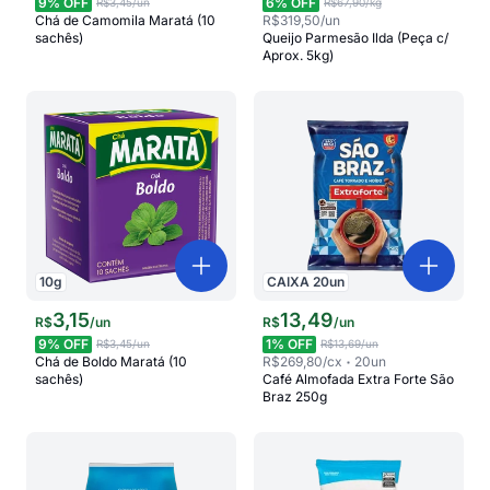
9
% OFF
6
% OFF
R$3,45
/un
R$67,90
/kg
Chá de Camomila Maratá (10
R$319,50
/un
sachês)
Queijo Parmesão Ilda (Peça c/
Aprox. 5kg)
10
g
CAIXA
20
un
3
,
15
13
,
49
R$
/
un
R$
/
un
9
% OFF
1
% OFF
R$3,45
/un
R$13,69
/un
Chá de Boldo Maratá (10
R$269,80
/cx
20
un
sachês)
Café Almofada Extra Forte São
Braz 250g