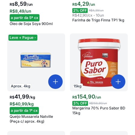
8,59
4
,
29
R$
/
un
R$
/
un
2
% OFF
R$8,49
/un
R$4,39
/un
R$42,90
/cx
10
un
a partir da 5ª cx
Farinha de Trigo Finna TP1 1kg
Óleo de Soja Soya 900ml
Leve + Pague -
Aprox.
4
kg
15
kg
41,99
154
,
90
R$
/
kg
R$
/
un
3
% OFF
R$40,99
/kg
R$159,90
/un
Margarina 70% Puro Sabor BD
a partir da 1ª cx
15kg
Queijo Mussarela Natville
(Peça c/ aprox. 4kg)