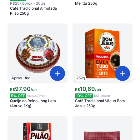
R$257,80
/cx
20
un
Melitta 250g
Café Tradicional Almofada
Pilão 250g
Aprox.
1
kg
257
g
97
,
90
10
,
69
R$
/
un
R$
/
un
5
% OFF
10
% OFF
R$102,79
/un
R$11,89
/un
Queijo do Reino Jong Lata
Café Tradicional Vácuo Bom
(Aprox. 1Kg)
Jesus 250g