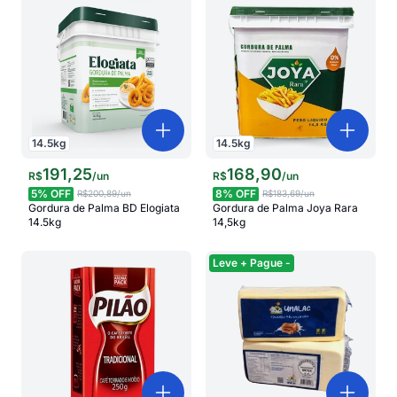
14.5
kg
14.5
kg
191
,
25
168
,
90
R$
/
un
R$
/
un
5
% OFF
8
% OFF
R$200,89
/un
R$183,69
/un
Gordura de Palma BD Elogiata
Gordura de Palma Joya Rara
14.5kg
14,5kg
Leve + Pague -