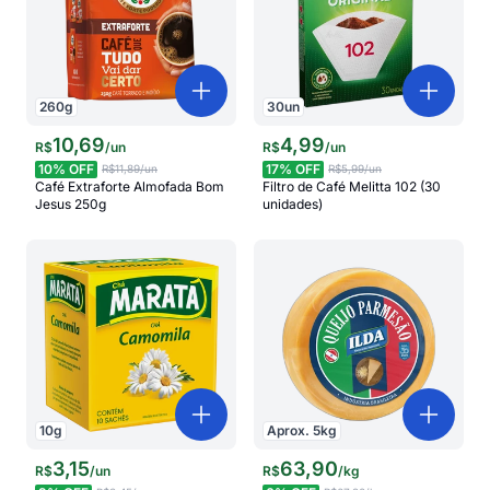
260
g
30
un
10
,
69
4
,
99
R$
/
un
R$
/
un
10
% OFF
17
% OFF
R$11,89
/un
R$5,99
/un
Café Extraforte Almofada Bom
Filtro de Café Melitta 102 (30
Jesus 250g
unidades)
10
g
Aprox.
5
kg
3
,
15
63
,
90
R$
/
un
R$
/
kg