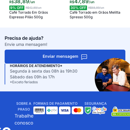
38
,
89
47
,
89
R$
/
un
R$
/
un
9
% OFF
30
% OFF
R$42,89
/un
R$68,89
/un
Café Torrado Em Grãos
Café Torrado em Grãos Melitta
Espresso Pilão 500g
Spresso 500g
Precisa de ajuda?
Envie uma mensagem!
Enviar mensagem
HORÁRIOS DE ATENDIMENTO*
Segunda à sexta das 08h às 19h30
Sábado das 09h às 17h
*Exceto feriados
SOBRE A
FORMAS DE PAGAMENTO
SEGURANÇA
PRASO
Trabalhe
conosco