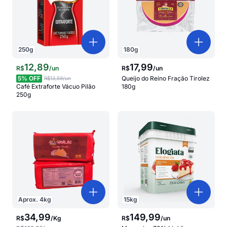
250
g
180
g
12
,
89
17
,
99
R$
/
un
R$
/
un
5
% OFF
Queijo do Reino Fração Tirolez
R$13,59
/un
Café Extraforte Vácuo Pilão
180g
250g
Aprox.
4
kg
15
kg
34
,
99
149
,
99
R$
/
Kg
R$
/
un