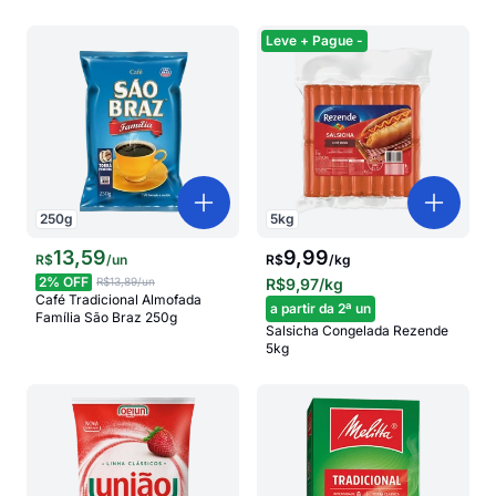
Leve + Pague -
250
g
5
kg
13
,
59
9,99
R$
/
un
R$
/
kg
2
% OFF
R$13,89
/un
R$9,97
/kg
Café Tradicional Almofada
a partir da 2ª un
Família São Braz 250g
Salsicha Congelada Rezende
5kg