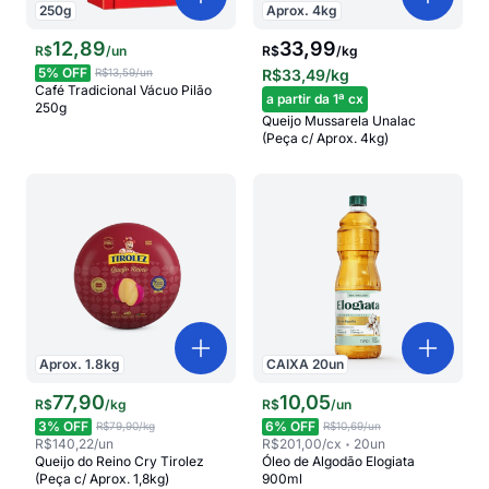
250
g
Aprox.
4
kg
12
,
89
33,99
R$
/
un
R$
/
kg
5
% OFF
R$13,59
/un
R$33,49
/kg
Café Tradicional Vácuo Pilão
a partir da 1ª cx
250g
Queijo Mussarela Unalac
(Peça c/ Aprox. 4kg)
Aprox.
1.8
kg
CAIXA
20
un
77
,
90
10
,
05
R$
/
kg
R$
/
un
3
% OFF
6
% OFF
R$79,90
/kg
R$10,69
/un
R$140,22
/un
R$201,00
/cx
20
un
Queijo do Reino Cry Tirolez
Óleo de Algodão Elogiata
(Peça c/ Aprox. 1,8kg)
900ml