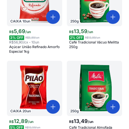
CAIXA
10
un
250
g
5
,
69
13
,
59
R$
/
un
R$
/
un
3
% OFF
2
% OFF
R$5,89
/un
R$13,89
/un
R$56,90
/cx
10
un
Café Tradicional Vácuo Melitta
Açúcar União Refinado Amorfo
250g
Especial 1kg
CAIXA
20
un
250
g
12
,
89
13
,
49
R$
/
un
R$
/
un
5
% OFF
Café Tradicional Almofada
R$13,59
/un