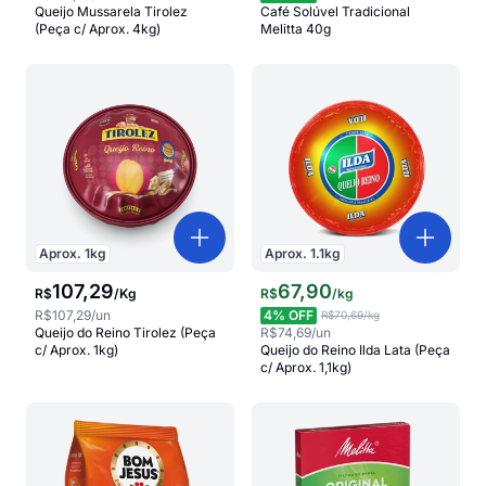
Queijo Mussarela Tirolez
Café Solúvel Tradicional
(Peça c/ Aprox. 4kg)
Melitta 40g
Aprox.
1
kg
Aprox.
1.1
kg
107
,
29
67
,
90
R$
/
Kg
R$
/
kg
R$107,29
/un
4
% OFF
R$70,69
/kg
Queijo do Reino Tirolez (Peça
R$74,69
/un
c/ Aprox. 1kg)
Queijo do Reino Ilda Lata (Peça
c/ Aprox. 1,1kg)