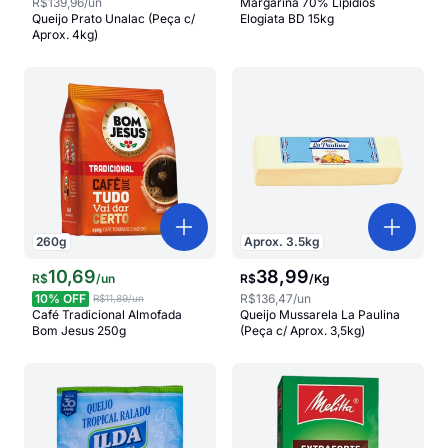
R$139,96
/un
Margarina 70% Lipídios
Queijo Prato Unalac (Peça c/
Elogiata BD 15kg
Aprox. 4kg)
260
g
Aprox.
3.5
kg
10
,
69
38
,
99
R$
/
un
R$
/
Kg
10
% OFF
R$136,47
/un
R$11,89
/un
Café Tradicional Almofada
Queijo Mussarela La Paulina
Bom Jesus 250g
(Peça c/ Aprox. 3,5kg)