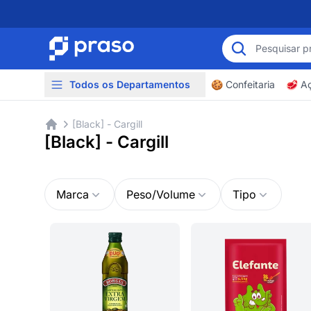
Todos os Departamentos
🍪 Confeitaria
🥩 A
[Black] - Cargill
[Black] - Cargill
Marca
Peso/Volume
Tipo