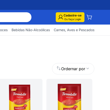
Cadastre-se
Ou faça Login
Doces
Bebidas Não-Alcoólicas
Carnes, Aves e Pescados
Embuti
Ordernar por