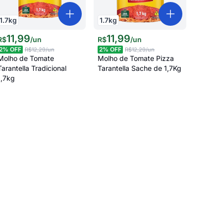
1.7
kg
1.7
kg
11
,
99
11
,
99
R$
/
un
R$
/
un
2
% OFF
2
% OFF
R$12,29
/un
R$12,29
/un
Molho de Tomate
Molho de Tomate Pizza
Tarantella Tradicional
Tarantella Sache de 1,7Kg
1,7kg