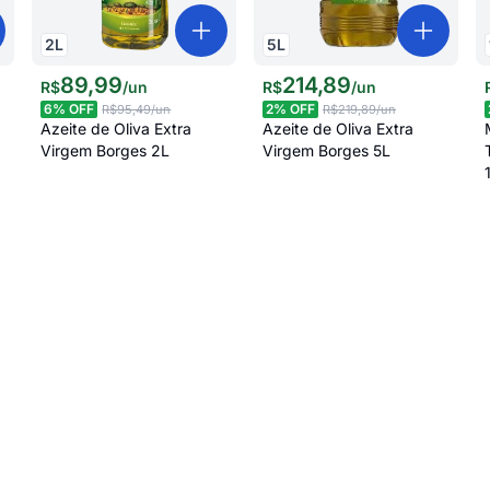
2
L
5
L
89
,
99
214
,
89
R$
/
un
R$
/
un
6
% OFF
2
% OFF
R$95,49
/un
R$219,89
/un
Azeite de Oliva Extra
Azeite de Oliva Extra
Virgem Borges 2L
Virgem Borges 5L