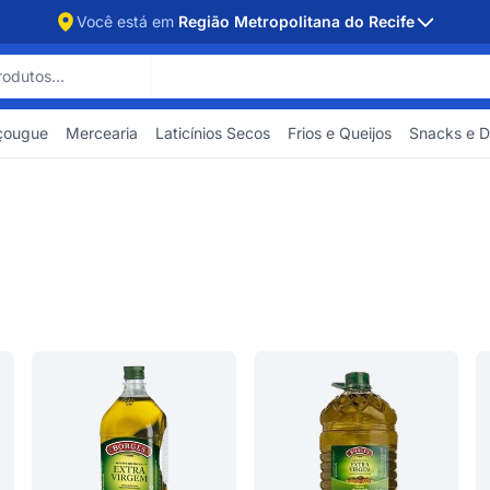
Você está em
Região Metropolitana do Recife
çougue
Mercearia
Laticínios Secos
Frios e Queijos
Snacks e 