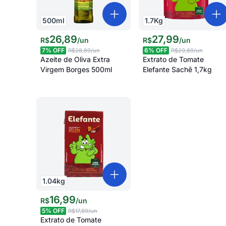
500
ml
1.7
Kg
26
,
89
27
,
99
R$
/
un
R$
/
un
7
% OFF
6
% OFF
R$28,89
/un
R$29,89
/un
Azeite de Oliva Extra
Extrato de Tomate
Virgem Borges 500ml
Elefante Sachê 1,7kg
1.04
kg
16
,
99
R$
/
un
5
% OFF
R$17,89
/un
Extrato de Tomate