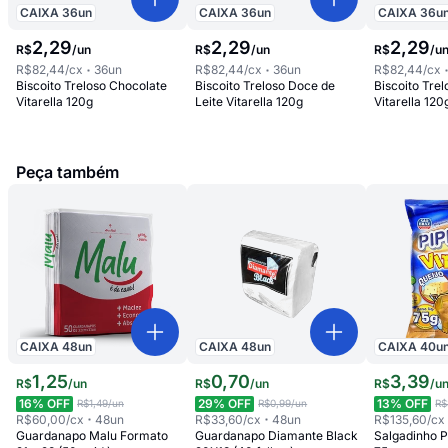
CAIXA
36
un
CAIXA
36
un
CAIXA
36
u
2
,
29
2
,
29
2
,
29
R$
/
un
R$
/
un
R$
/
u
R$82,44
/cx
36
un
R$82,44
/cx
36
un
R$82,44
/cx
Biscoito Treloso Chocolate
Biscoito Treloso Doce de
Biscoito Tre
Vitarella 120g
Leite Vitarella 120g
Vitarella 120
Peça também
CAIXA
48
un
CAIXA
48
un
CAIXA
40
u
1
,
25
0
,
70
3
,
39
R$
/
un
R$
/
un
R$
/
u
16
% OFF
29
% OFF
13
% OFF
R$1,49
/un
R$0,99
/un
R$
R$60,00
/cx
48
un
R$33,60
/cx
48
un
R$135,60
/cx
Guardanapo Malu Formato
Guardanapo Diamante Black
Salgadinho P