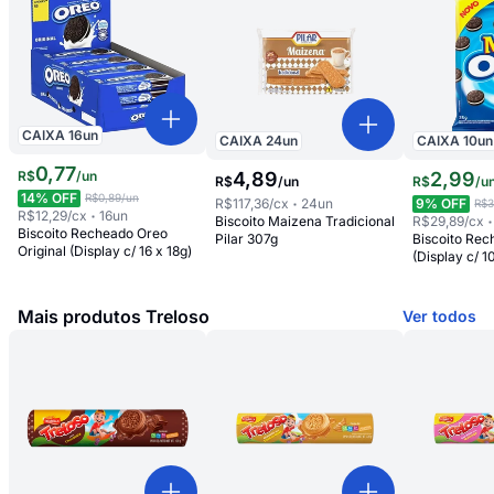
CAIXA
16
un
CAIXA
24
un
CAIXA
10
un
0
,
77
R$
/
un
4
,
89
2
,
99
R$
/
un
R$
/
u
14
% OFF
R$0,89
/un
R$117,36
/cx
24
un
9
% OFF
R$3
R$12,29
/cx
16
un
Biscoito Maizena Tradicional
R$29,89
/cx
Biscoito Recheado Oreo
Pilar 307g
Biscoito Rec
Original (Display c/ 16 x 18g)
(Display c/ 1
Mais produtos Treloso
Ver todos