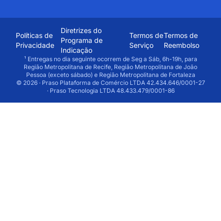
Diretrizes do
Políticas de
Termos de
Termos de
Programa de
Privacidade
Serviço
Reembolso
Indicação
¹ Entregas no dia seguinte ocorrem de Seg a Sáb, 6h-19h, para
Região Metropolitana de Recife, Região Metropolitana de João
Pessoa (exceto sábado) e Região Metropolitana de Fortaleza
© 2026 · Praso Plataforma de Comércio LTDA 42.434.646/0001-27
· Praso Tecnologia LTDA 48.433.479/0001-86