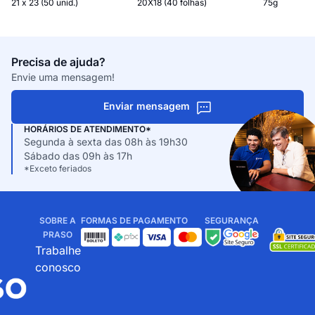
21 x 23 (50 unid.)
20X18 (40 folhas)
75g
Precisa de ajuda?
Envie uma mensagem!
Enviar mensagem
HORÁRIOS DE ATENDIMENTO*
Segunda à sexta das 08h às 19h30
Sábado das 09h às 17h
*Exceto feriados
SOBRE A
FORMAS DE PAGAMENTO
SEGURANÇA
PRASO
Trabalhe
conosco