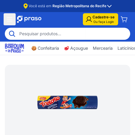
Você está em
Região Metropolitana do Recife
Cadastre-se
Ou faça Login
🍪 Confeitaria
🥩 Açougue
Mercearia
Laticíni